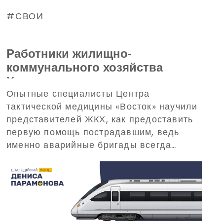
СВОИ
Работники жилищно-
коммунального хозяйства
Харькова прошли тренинг по
Опытные специалисты Центра
домедицинской помощи,
тактической медицины «Восток» научили
организованный
представителей ЖКХ, как предоставить
Благотворительным фондом
первую помощь пострадавшим, ведь
Дениса Парамонова
именно аварийные бригады всегда
одними из первых прибывают на вызовы
в критических ситуациях.