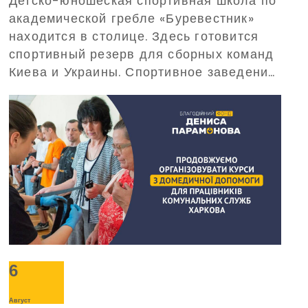
Детско-юношеская спортивная школа по
в этом Благотворительный
академической гребле «Буревестник»
фонд Дениса Парамонова
находится в столице. Здесь готовится
спортивный резерв для сборных команд
Киева и Украины. Спортивное заведение
требует обеспечения бесперебойного
электропитания при масштабных
отключениях электроэнергии. С такой
просьбой о помощи в Фонд обратилось
руководство «Буревестника».
6
Август