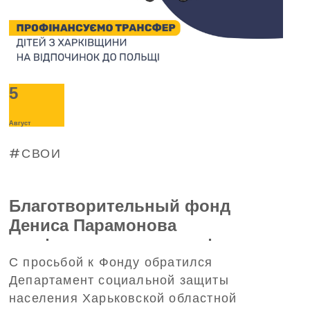
5
Август
СВОИ
Благотворительный фонд
Дениса Парамонова
профинансирует трансфер
С просьбой к Фонду обратился
детей из Харьковской области
Департамент социальной защиты
на отдых в Польшу
населения Харьковской областной