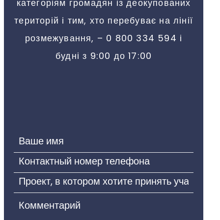
категоріям громадян із деокупованих
територій і тим, хто перебуває на лінії
розмежування, – 0 800 334 594 і
будні з 9:00 до 17:00