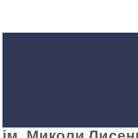
#ТВОРЧІ
Продовжується т
національному ак
ім. Миколи Лисен