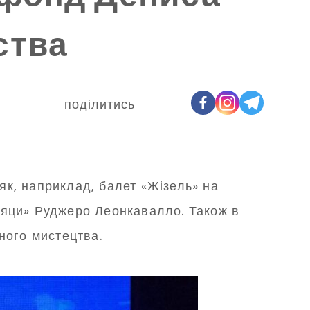
ства
поділитись
 як, наприклад, балет «Жізель» на
аяци» Руджеро Леонкавалло. Також в
ного мистецтва.