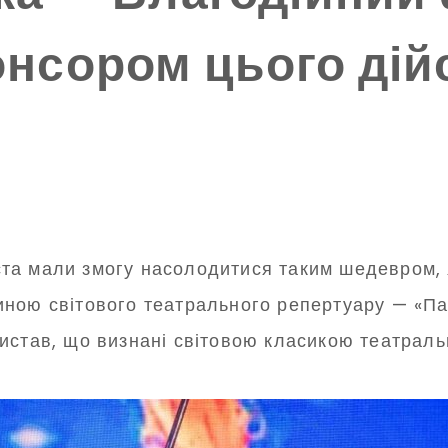
нсором цього дій
міста мали змогу насолодитися таким шедевром,
иною світового театрального репертуару — «П
истав, що визнані світовою класикою театраль