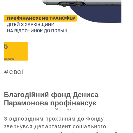
5
Серпень
СВОЇ
Благодійний фонд Дениса
Парамонова профінансує
трансфер дітей з Харківщини на
З відповідним проханням до Фонду
відпочинок до Польщі
звернувся Департамент соціального