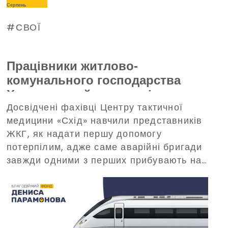
Серпень
СВОЇ
Працівники житлово-
комунального господарства
Харкова пройшли тренінг з
Досвідчені фахівці Центру тактичної
домедичної допомоги, що
медицини «Схід» навчили представників
організований Благодійним
ЖКГ, як надати першу допомогу
фондом Дениса Парамонова
потерпілим, адже саме аварійні бригади
завжди одними з перших прибувають на
виклики в критичних ситуаціях.