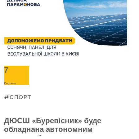
7
Серпень
СПОРТ
ДЮСШ «Буревісник» буде
обладнана автономним
енергозабезпеченням —