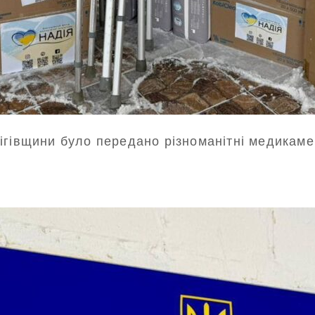
гівщини було передано різноманітні медикамент