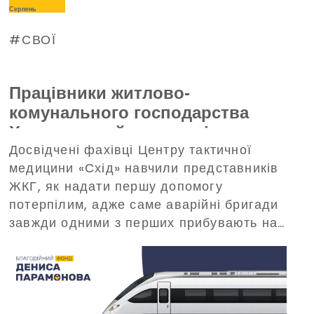
Серпень
СВОЇ
Працівники житлово-
комунального господарства
Харкова пройшли тренінг з
Досвідчені фахівці Центру тактичної
домедичної допомоги, що
медицини «Схід» навчили представників
організований Благодійним
ЖКГ, як надати першу допомогу
фондом Дениса Парамонова
потерпілим, адже саме аварійні бригади
завжди одними з перших прибувають на
виклики в критичних ситуаціях.