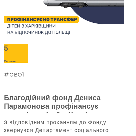
5
Серпень
СВОЇ
Благодійний фонд Дениса
Парамонова профінансує
трансфер дітей з Харківщини на
З відповідним проханням до Фонду
відпочинок до Польщі
звернувся Департамент соціального