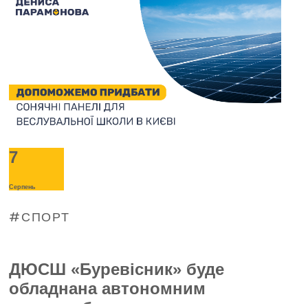
7
Серпень
СПОРТ
ДЮСШ «Буревісник» буде
обладнана автономним
енергозабезпеченням —