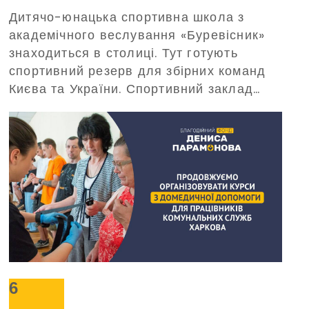
Дитячо-юнацька спортивна школа з
допоможе в цьому Благодійний
академічного веслування «Буревісник»
фонд Дениса Парамонова
знаходиться в столиці. Тут готують
спортивний резерв для збірних команд
Києва та України. Спортивний заклад
потребує забезпечення безперебійного
живлення під час масштабних
відключень електроенергії. З таким
проханням про допомогу до Фонду
звернулося керівництво «Буревісника».
6