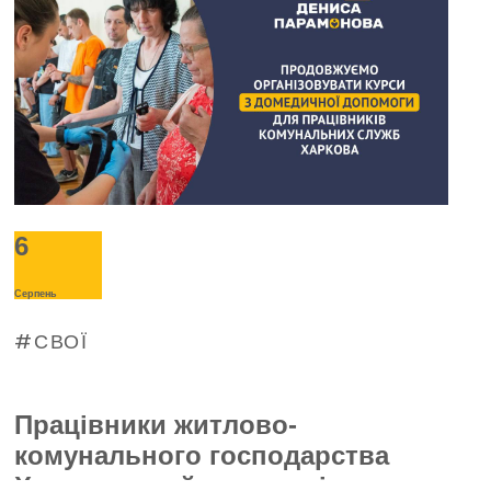
відключень електроенергії. З таким
проханням про допомогу до Фонду
звернулося керівництво «Буревісника».
6
Серпень
СВОЇ
Працівники житлово-
комунального господарства
Харкова пройшли тренінг з