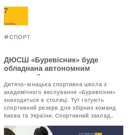
7
Серпень
СПОРТ
ДЮСШ «Буревісник» буде
обладнана автономним
енергозабезпеченням —
Дитячо-юнацька спортивна школа з
допоможе в цьому Благодійний
академічного веслування «Буревісник»
фонд Дениса Парамонова
знаходиться в столиці. Тут готують
спортивний резерв для збірних команд
Києва та України. Спортивний заклад
потребує забезпечення безперебійного
живлення під час масштабних