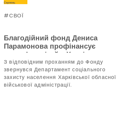
Серпень
СВОЇ
Благодійний фонд Дениса
Парамонова профінансує
трансфер дітей з Харківщини на
З відповідним проханням до Фонду
відпочинок до Польщі
звернувся Департамент соціального
захисту населення Харківської обласної
військової адміністрації.