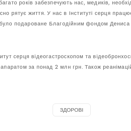
агато років забезпечують нас, медиків, необх
о рятує життя. У нас в Інституті серця працює
що було подароване Благодійним фондом Денис
итут серця відеогастроскопом та відеобронхо
-апаратом за понад 2 млн грн. Також реанімац
ЗДОРОВІ