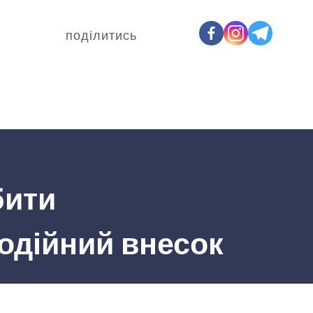
поділитись
бити
одійний внесок