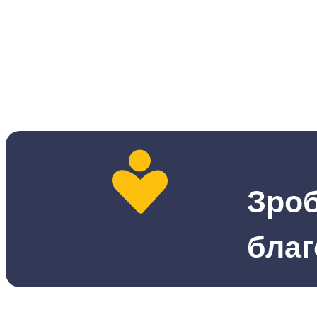
Зро
благ