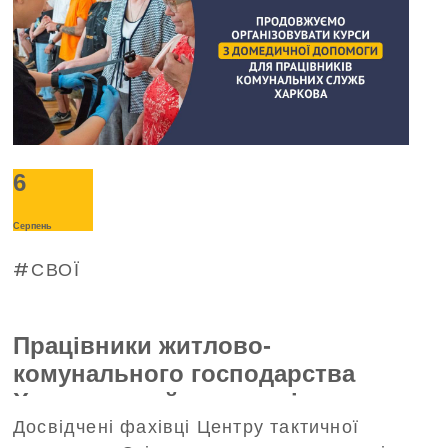
6
Серпень
СВОЇ
Працівники житлово-
комунального господарства
Харкова пройшли тренінг з
Досвідчені фахівці Центру тактичної
домедичної допомоги, що