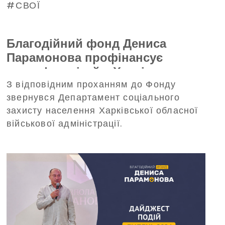
СВОЇ
Благодійний фонд Дениса
Парамонова профінансує
трансфер дітей з Харківщини на
З відповідним проханням до Фонду
відпочинок до Польщі
звернувся Департамент соціального
захисту населення Харківської обласної
військової адміністрації.