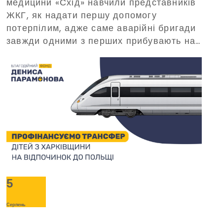
медицини «Схід» навчили представників
організований Благодійним
ЖКГ, як надати першу допомогу
фондом Дениса Парамонова
потерпілим, адже саме аварійні бригади
завжди одними з перших прибувають на
виклики в критичних ситуаціях.
5
Серпень