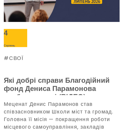
4
Серпень
СВОЇ
Які добрі справи Благодійний
фонд Дениса Парамонова
зробив у липні (ВІДЕО)
Меценат Денис Парамонов став
співзасновником Школи міст та громад.
Головна її місія — покращення роботи
місцевого самоуправління, закладів