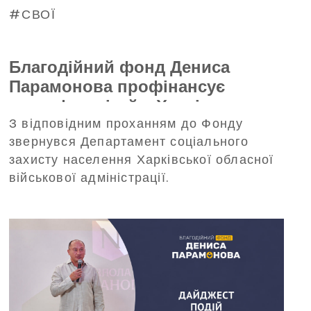
СВОЇ
Благодійний фонд Дениса
Парамонова профінансує
трансфер дітей з Харківщини на
З відповідним проханням до Фонду
відпочинок до Польщі
звернувся Департамент соціального
захисту населення Харківської обласної
військової адміністрації.