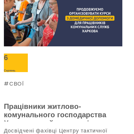
6
Серпень
СВОЇ
Працівники житлово-
комунального господарства
Харкова пройшли тренінг з
Досвідчені фахівці Центру тактичної
домедичної допомоги, що