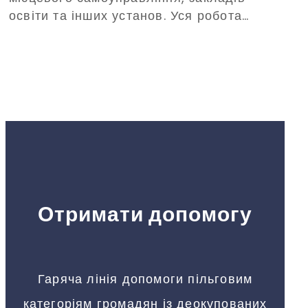
освіти та інших установ. Уся робота
відбуватиметься заради відновлення
громад та їхнього розвитку.
Отримати допомогу
Гаряча лінія допомоги пільговим
категоріям громадян із деокупованих