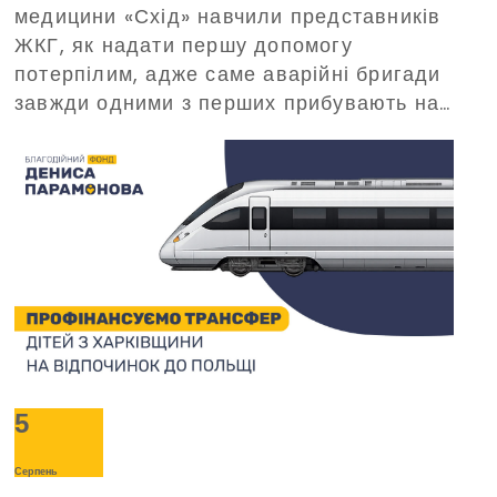
медицини «Схід» навчили представників
організований Благодійним
ЖКГ, як надати першу допомогу
фондом Дениса Парамонова
потерпілим, адже саме аварійні бригади
завжди одними з перших прибувають на
виклики в критичних ситуаціях.
5
Серпень