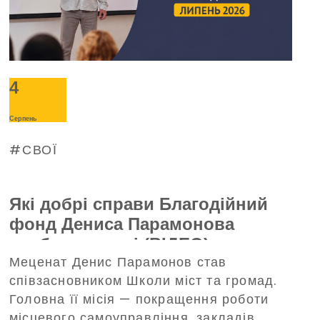
4
Серпень
СВОЇ
Які добрі справи Благодійний
фонд Дениса Парамонова
зробив у липні (ВІДЕО)
Меценат Денис Парамонов став
співзасновником Школи міст та громад.
Головна її місія — покращення роботи
місцевого самоуправління, закладів