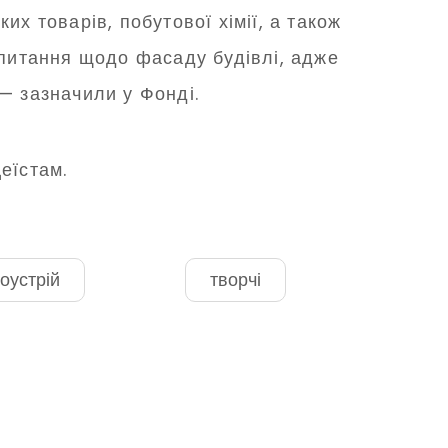
х товарів, побутової хімії, а також
 питання щодо фасаду будівлі, адже
 — зазначили у Фонді.
еїстам.
оустрій
творчі