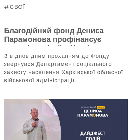
СВОЇ
Благодійний фонд Дениса
Парамонова профінансує
трансфер дітей з Харківщини на
З відповідним проханням до Фонду
відпочинок до Польщі
звернувся Департамент соціального
захисту населення Харківської обласної
військової адміністрації.