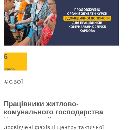
6
Серпень
СВОЇ
Працівники житлово-
комунального господарства
Харкова пройшли тренінг з
Досвідчені фахівці Центру тактичної
домедичної допомоги, що