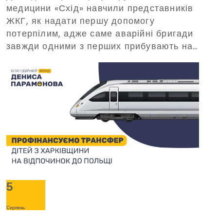
медицини «Схід» навчили представників
організований Благодійним
ЖКГ, як надати першу допомогу
фондом Дениса Парамонова
потерпілим, адже саме аварійні бригади
завжди одними з перших прибувають на
виклики в критичних ситуаціях.
5
Серпень