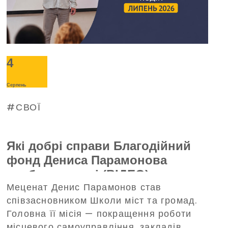
4
Серпень
СВОЇ
Які добрі справи Благодійний
фонд Дениса Парамонова
зробив у липні (ВІДЕО)
Меценат Денис Парамонов став
співзасновником Школи міст та громад.
Головна її місія — покращення роботи
місцевого самоуправління, закладів