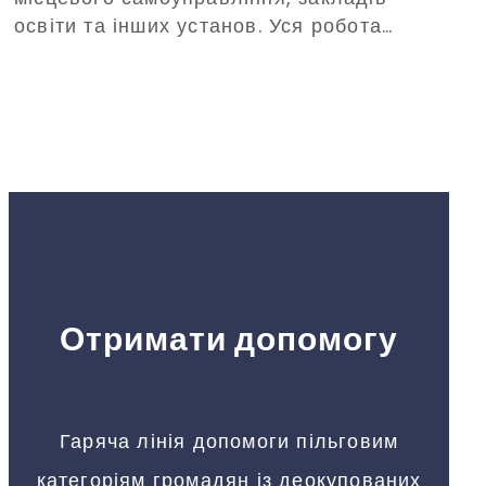
освіти та інших установ. Уся робота
відбуватиметься заради відновлення
громад та їхнього розвитку.
Отримати допомогу
Гаряча лінія допомоги пільговим
категоріям громадян із деокупованих