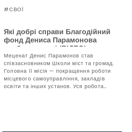
СВОЇ
Які добрі справи Благодійний
фонд Дениса Парамонова
зробив у липні (ВІДЕО)
Меценат Денис Парамонов став
співзасновником Школи міст та громад.
Головна її місія — покращення роботи
місцевого самоуправління, закладів
освіти та інших установ. Уся робота
відбуватиметься заради відновлення
громад та їхнього розвитку.