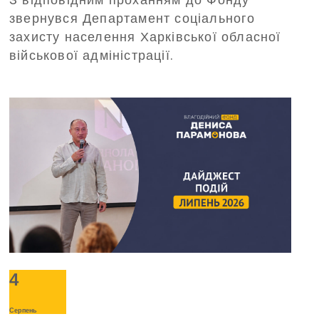
відпочинок до Польщі
звернувся Департамент соціального
захисту населення Харківської обласної
військової адміністрації.
4
Серпень