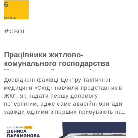
6
Серпень
СВОЇ
Працівники житлово-
комунального господарства
Харкова пройшли тренінг з
Досвідчені фахівці Центру тактичної
домедичної допомоги, що
медицини «Схід» навчили представників
організований Благодійним
ЖКГ, як надати першу допомогу
фондом Дениса Парамонова
потерпілим, адже саме аварійні бригади
завжди одними з перших прибувають на
виклики в критичних ситуаціях.