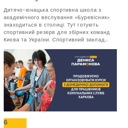
енергозабезпеченням —
Дитячо-юнацька спортивна школа з
допоможе в цьому Благодійний
академічного веслування «Буревісник»
фонд Дениса Парамонова
знаходиться в столиці. Тут готують
спортивний резерв для збірних команд
Києва та України. Спортивний заклад
потребує забезпечення безперебійного
живлення під час масштабних
відключень електроенергії. З таким
проханням про допомогу до Фонду
звернулося керівництво «Буревісника».
6