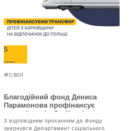
5
Серпень
СВОЇ
Благодійний фонд Дениса
Парамонова профінансує
трансфер дітей з Харківщини на
З відповідним проханням до Фонду
відпочинок до Польщі
звернувся Департамент соціального