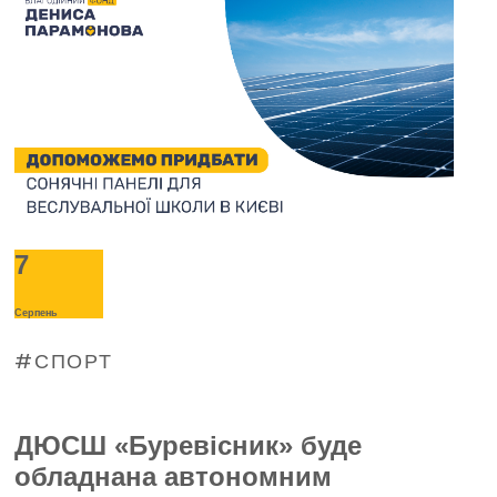
7
Серпень
СПОРТ
ДЮСШ «Буревісник» буде
обладнана автономним