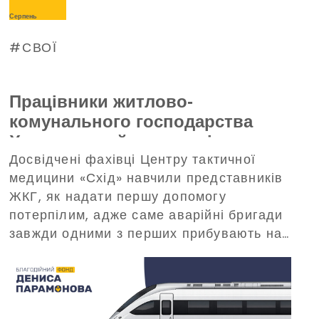
Серпень
СВОЇ
Працівники житлово-
комунального господарства
Харкова пройшли тренінг з
Досвідчені фахівці Центру тактичної
домедичної допомоги, що
медицини «Схід» навчили представників
організований Благодійним
ЖКГ, як надати першу допомогу
фондом Дениса Парамонова
потерпілим, адже саме аварійні бригади
завжди одними з перших прибувають на
виклики в критичних ситуаціях.