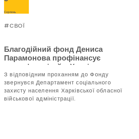
Серпень
СВОЇ
Благодійний фонд Дениса
Парамонова профінансує
трансфер дітей з Харківщини на
З відповідним проханням до Фонду
відпочинок до Польщі
звернувся Департамент соціального
захисту населення Харківської обласної
військової адміністрації.