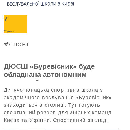
7
Серпень
СПОРТ
ДЮСШ «Буревісник» буде
обладнана автономним
енергозабезпеченням —
Дитячо-юнацька спортивна школа з
допоможе в цьому Благодійний
академічного веслування «Буревісник»
фонд Дениса Парамонова
знаходиться в столиці. Тут готують
спортивний резерв для збірних команд
Києва та України. Спортивний заклад
потребує забезпечення безперебійного