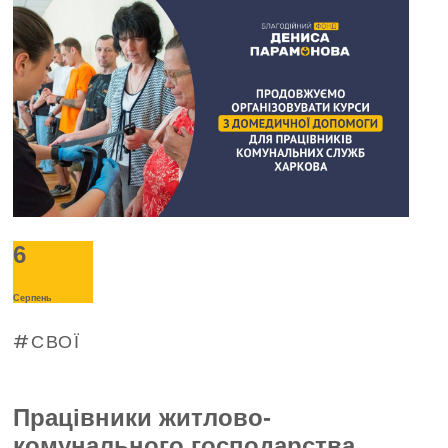
живлення під час масштабних
відключень електроенергії. З таким
проханням про допомогу до Фонду
звернулося керівництво «Буревісника».
6
Серпень
СВОЇ
Працівники житлово-
комунального господарства