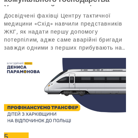
Харкова пройшли тренінг з
Досвідчені фахівці Центру тактичної
домедичної допомоги, що
медицини «Схід» навчили представників
організований Благодійним
ЖКГ, як надати першу допомогу
фондом Дениса Парамонова
потерпілим, адже саме аварійні бригади
завжди одними з перших прибувають на
виклики в критичних ситуаціях.
5