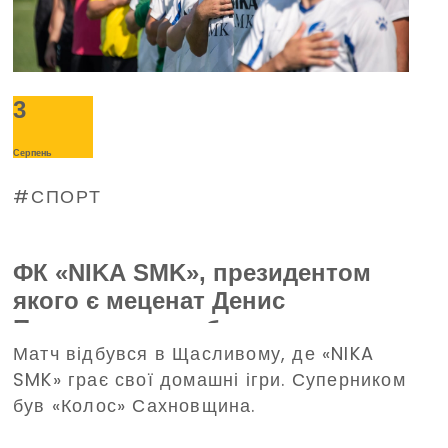
3
Серпень
СПОРТ
ФК «NIKA SMK», президентом
якого є меценат Денис
Парамонов, здобув впевнену
Матч відбувся в Щасливому, де «NIKA
перемогу в Чемпіонаті
SMK» грає свої домашні ігри. Суперником
Харківщини з футболу
був «Колос» Сахновщина.