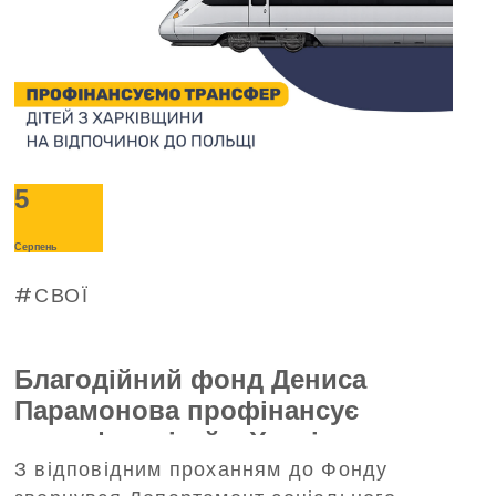
5
Серпень
СВОЇ
Благодійний фонд Дениса
Парамонова профінансує
трансфер дітей з Харківщини на
З відповідним проханням до Фонду
відпочинок до Польщі