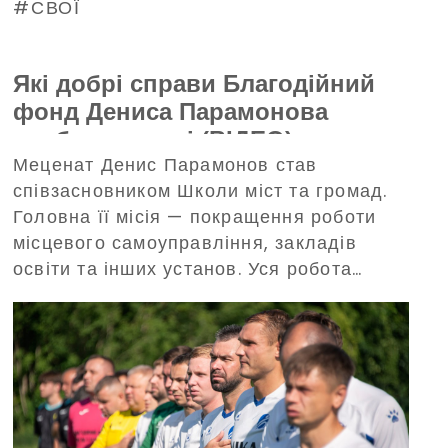
СВОЇ
Які добрі справи Благодійний
фонд Дениса Парамонова
зробив у липні (ВІДЕО)
Меценат Денис Парамонов став
співзасновником Школи міст та громад.
Головна її місія — покращення роботи
місцевого самоуправління, закладів
освіти та інших установ. Уся робота
відбуватиметься заради відновлення
громад та їхнього розвитку.