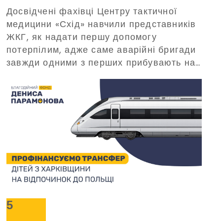
Досвідчені фахівці Центру тактичної
домедичної допомоги, що
медицини «Схід» навчили представників
організований Благодійним
ЖКГ, як надати першу допомогу
фондом Дениса Парамонова
потерпілим, адже саме аварійні бригади
завжди одними з перших прибувають на
виклики в критичних ситуаціях.
5