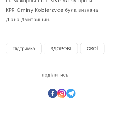
на мажорній ноті. MVP матчу проти
KPR Gminy Kobierzyce була визнана
Діана Дмитришин.
Підтримка
ЗДОРОВІ
СВОЇ
поділитись