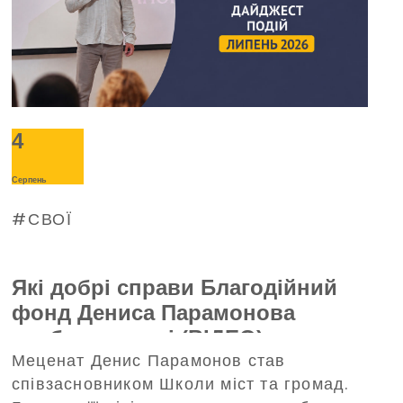
4
Серпень
СВОЇ
Які добрі справи Благодійний
фонд Дениса Парамонова
зробив у липні (ВІДЕО)
Меценат Денис Парамонов став
співзасновником Школи міст та громад.