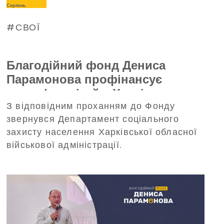
Серпень
СВОЇ
Благодійний фонд Дениса
Парамонова профінансує
трансфер дітей з Харківщини на
З відповідним проханням до Фонду
відпочинок до Польщі
звернувся Департамент соціального
захисту населення Харківської обласної
військової адміністрації.