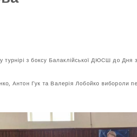
у турнірі з боксу Балаклійської ДЮСШ до Дня з
ко, Антон Гук та Валерія Лобойко вибороли пе