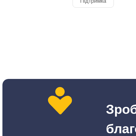
Підтримка
Зро
благ