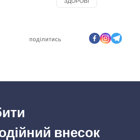
ЗДОРОВІ
поділитись
бити
одійний внесок