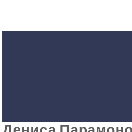
#СПОРТ
Низку перемог зд
SPORT», що фіна
Дениса Парамон