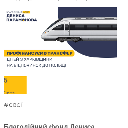
виклики в критичних ситуаціях.
5
Серпень
СВОЇ
Благодійний фонд Дениса