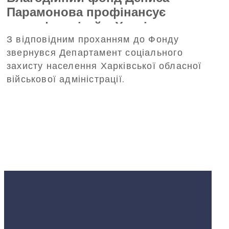
Парамонова профінансує
трансфер дітей з Харківщини на
З відповідним проханням до Фонду
відпочинок до Польщі
звернувся Департамент соціального
захисту населення Харківської обласної
військової адміністрації.