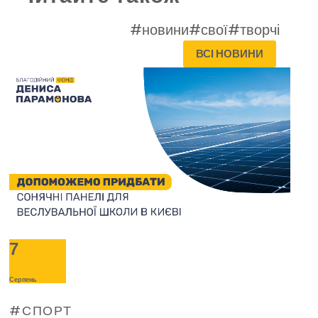
#новини
#свої
#творчі
ВСІ НОВИНИ
7
Серпень
СПОРТ