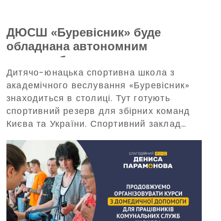
ДЮСШ «Буревісник» буде
обладнана автономним
енергозабезпеченням —
Дитячо-юнацька спортивна школа з
допоможе в цьому Благодійний
академічного веслування «Буревісник»
фонд Дениса Парамонова
знаходиться в столиці. Тут готують
спортивний резерв для збірних команд
Києва та України. Спортивний заклад
потребує забезпечення безперебійного
живлення під час масштабних
відключень електроенергії. З таким
проханням про допомогу до Фонду
звернулося керівництво «Буревісника».