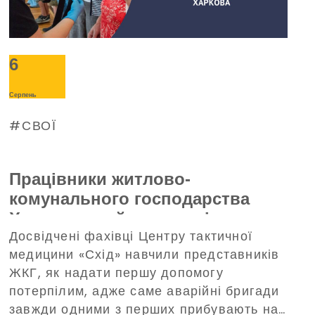
6
Серпень
СВОЇ
Працівники житлово-
комунального господарства
Харкова пройшли тренінг з
Досвідчені фахівці Центру тактичної
домедичної допомоги, що
медицини «Схід» навчили представників
організований Благодійним
ЖКГ, як надати першу допомогу
фондом Дениса Парамонова
потерпілим, адже саме аварійні бригади
завжди одними з перших прибувають на