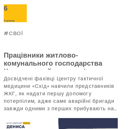
6
Серпень
СВОЇ
Працівники житлово-
комунального господарства
Харкова пройшли тренінг з
Досвідчені фахівці Центру тактичної
домедичної допомоги, що
медицини «Схід» навчили представників
організований Благодійним
ЖКГ, як надати першу допомогу
фондом Дениса Парамонова
потерпілим, адже саме аварійні бригади
завжди одними з перших прибувають на
виклики в критичних ситуаціях.