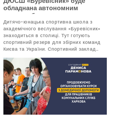
ДЮСШ «Буревісник» буде
обладнана автономним
енергозабезпеченням —
Дитячо-юнацька спортивна школа з
допоможе в цьому Благодійний
академічного веслування «Буревісник»
фонд Дениса Парамонова
знаходиться в столиці. Тут готують
спортивний резерв для збірних команд
Києва та України. Спортивний заклад
потребує забезпечення безперебійного
живлення під час масштабних
відключень електроенергії. З таким
проханням про допомогу до Фонду
звернулося керівництво «Буревісника».