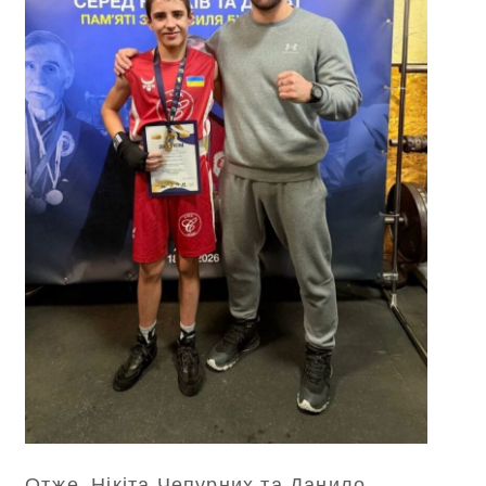
Отже, Нікіта Чепурних та Данило