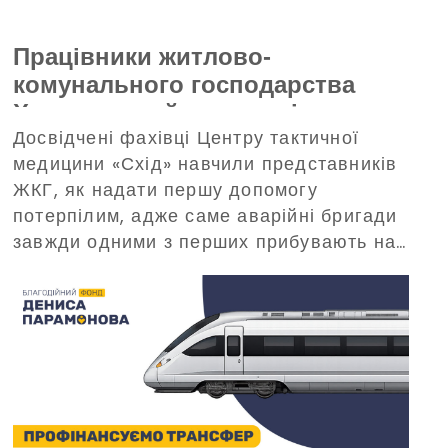
Працівники житлово-
комунального господарства
Харкова пройшли тренінг з
Досвідчені фахівці Центру тактичної
домедичної допомоги, що
медицини «Схід» навчили представників
організований Благодійним
ЖКГ, як надати першу допомогу
фондом Дениса Парамонова
потерпілим, адже саме аварійні бригади
завжди одними з перших прибувають на
виклики в критичних ситуаціях.