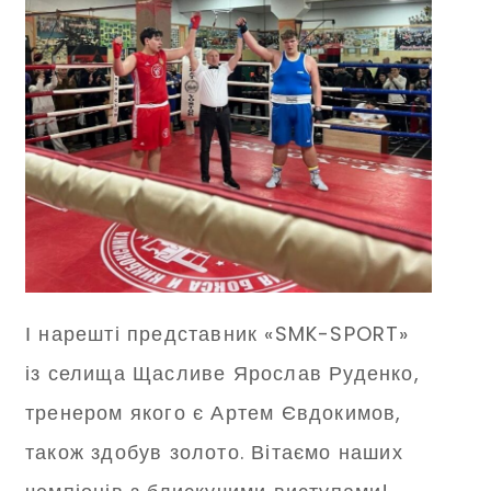
І нарешті представник «SMK-SPORT»
із селища Щасливе Ярослав Руденко,
тренером якого є Артем Євдокимов,
також здобув золото. Вітаємо наших