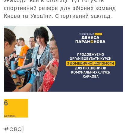
знаходиться в столиці. Тут готують
спортивний резерв для збірних команд
Києва та України. Спортивний заклад
потребує забезпечення безперебійного
живлення під час масштабних
відключень електроенергії. З таким
проханням про допомогу до Фонду
звернулося керівництво «Буревісника».
6
Серпень
СВОЇ