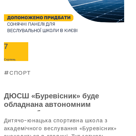
7
Серпень
СПОРТ
ДЮСШ «Буревісник» буде
обладнана автономним
енергозабезпеченням —
Дитячо-юнацька спортивна школа з
допоможе в цьому Благодійний
академічного веслування «Буревісник»
фонд Дениса Парамонова