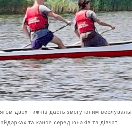
гом двох тижнів дасть змогу юним веслувальн
айдарках та каное серед юнаків та дівчат.