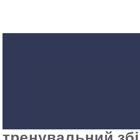
#СПОРТ
Юні веслувальник
Благодійному фо
тренувальний збі