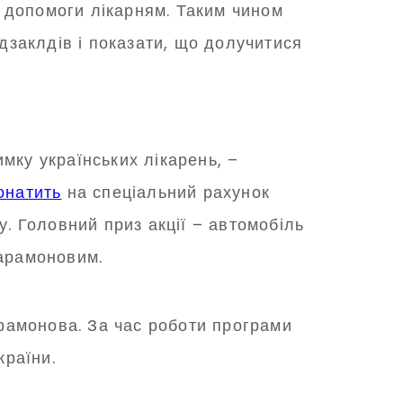
 допомоги лікарням. Таким чином
заклдів і показати, що долучитися
имку українських лікарень, –
онатить
на спеціальний рахунок
у. Головний приз акції – автомобіль
арамоновим.
рамонова. За час роботи програми
раїни.