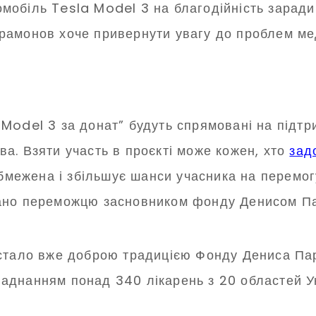
обіль Tesla Model 3 на благодійність заради
рамонов хоче привернути увагу до проблем мед
la Model 3 за донат” будуть спрямовані на підтр
а. Взяти участь в проєкті може кожен, хто
зад
обмежена і збільшує шанси учасника на перемог
вано переможцю засновником фонду Денисом П
 стало вже доброю традицією Фонду Дениса Па
аднанням понад 340 лікарень з 20 областей Ук