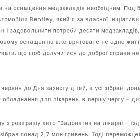
в на оснащення медзакладів необхідним. Подіб
втомобіля Bentley, який я за власної ініціатив
грн і задовольнити потреби десяти медзакладів,
новому оснащенню вже врятоване не одне житт
увати, що щоб долучитися до доброї справи не 
червня до Дня захисту дітей, а усі зібрані дон
 обладнання для лікарень, в першу чергу – ди
у з розіграшу авто “Задонатив на лікарні – їзд
ібрав понад 2,7 млн гривень. Тоді переможцем