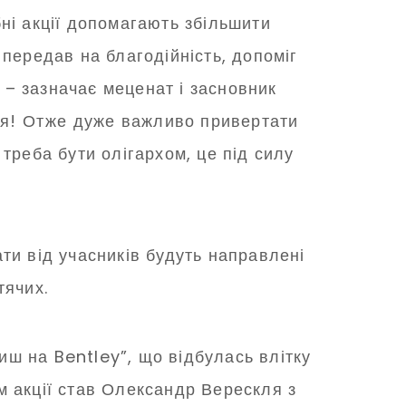
ні акції допомагають збільшити
и передав на благодійність, допоміг
 – зазначає меценат і засновник
я! Отже дуже важливо привертати
треба бути олігархом, це під силу
ати від учасників будуть направлені
тячих.
иш на Bentley”, що відбулась влітку
 акції став Олександр Верескля з