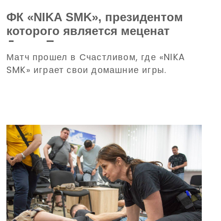
ФК «NIKA SMK», президентом
которого является меценат
Денис Парамонов, одержал
Матч прошел в Счастливом, где «NIKA
уверенную победу в
SMK» играет свои домашние игры.
Чемпионате Харьковской
области по футболу