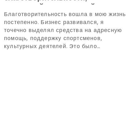
меняющей жизнь людей
Благотворительность вошла в мою жизнь
постепенно. Бизнес развивался, я
точечно выделял средства на адресную
помощь, поддержку спортсменов,
культурных деятелей. Это было
ситуативно, в большинстве своем
несистемно и не было четкой стратегии и
плана, каких-либо направлений и
программ. Объемы помощи постоянно
росли. Пора ее систематизировать. Это
произошло в 2020 году. 30 июля я
учредил благотворительный фонд. Уже 6
лет мы помогаем там, где это нужно. За
это время мы убедились в одном: самые
большие изменения начинаются тогда,
когда кто-то решает не пройти мимо.