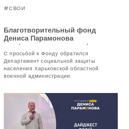
СВОИ
Благотворительный фонд
Дениса Парамонова
профинансирует трансфер
С просьбой к Фонду обратился
детей из Харьковской области
Департамент социальной защиты
на отдых в Польшу
населения Харьковской областной
военной администрации.