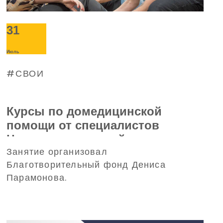
31
Июль
СВОИ
Курсы по домедицинской
помощи от специалистов
Центра тактической медицины
Занятие организовал
«Восток» прошли работники
Благотворительный фонд Дениса
предприятий, работающих в
Парамонова.
Харьковской области