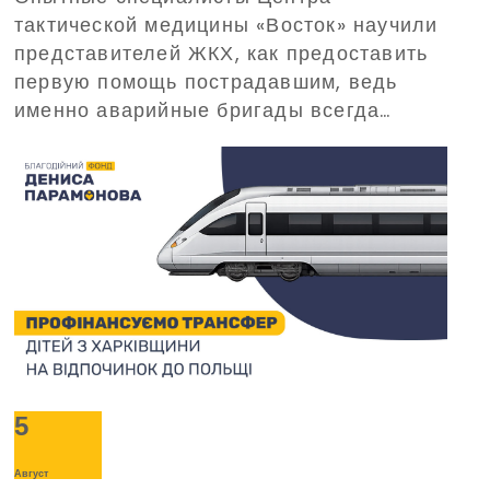
тактической медицины «Восток» научили
организованный
представителей ЖКХ, как предоставить
Благотворительным фондом
первую помощь пострадавшим, ведь
Дениса Парамонова
именно аварийные бригады всегда
одними из первых прибывают на вызовы
в критических ситуациях.
5
Август