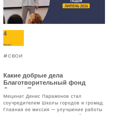
4
Август
СВОИ
Какие добрые дела
Благотворительный фонд
Дениса Парамонова совершил в
Меценат Денис Парамонов стал
июле (ВИДЕО)
соучредителем Школы городов и громад.
Главная ее миссия — улучшение работы