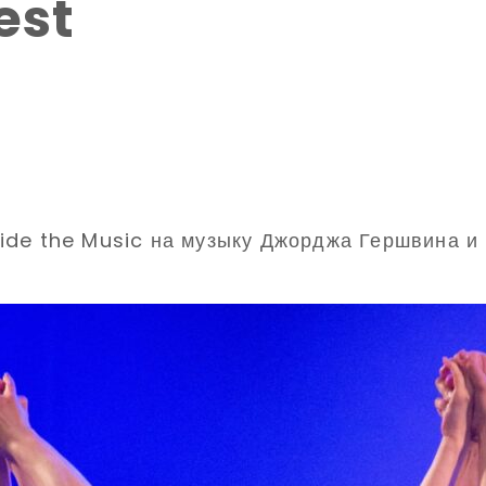
est
de the Music на музыку Джорджа Гершвина и B