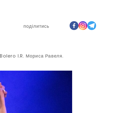
поділитись
olero I.R. Мориса Равеля.