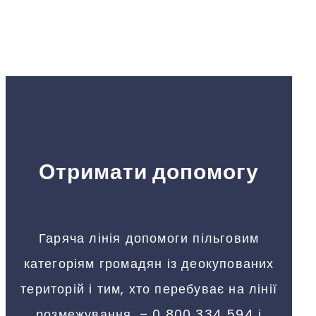
восстановления громад и их развития.
Отримати допомогу
Гаряча лінія допомоги пільговим
категоріям громадян із деокупованих
територій і тим, хто перебуває на лінії
розмежування, – 0 800 334 594 і