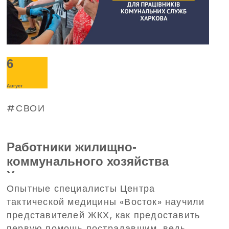
6
Август
СВОИ
Работники жилищно-
коммунального хозяйства
Харькова прошли тренинг по
Опытные специалисты Центра
домедицинской помощи,
тактической медицины «Восток» научили
организованный
представителей ЖКХ, как предоставить
Благотворительным фондом
первую помощь пострадавшим, ведь