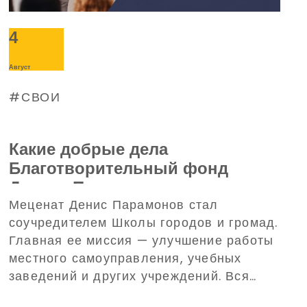
4
Август
СВОИ
Какие добрые дела
Благотворительный фонд
Дениса Парамонова совершил в
Меценат Денис Парамонов стал
июле (ВИДЕО)
соучредителем Школы городов и громад.
Главная ее миссия — улучшение работы
местного самоуправления, учебных
заведений и других учреждений. Вся
работа будет проходить для