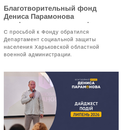
Благотворительный фонд
Дениса Парамонова
профинансирует трансфер
С просьбой к Фонду обратился
детей из Харьковской области
Департамент социальной защиты
на отдых в Польшу
населения Харьковской областной
военной администрации.