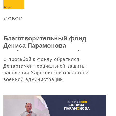
Август
СВОИ
Благотворительный фонд
Дениса Парамонова
профинансирует трансфер
С просьбой к Фонду обратился
детей из Харьковской области
Департамент социальной защиты
на отдых в Польшу
населения Харьковской областной
военной администрации.