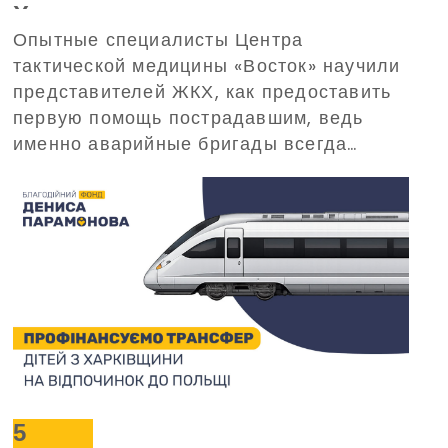
Харькова прошли тренинг по
Опытные специалисты Центра
домедицинской помощи,
тактической медицины «Восток» научили
организованный
представителей ЖКХ, как предоставить
Благотворительным фондом
первую помощь пострадавшим, ведь
Дениса Парамонова
именно аварийные бригады всегда
одними из первых прибывают на вызовы
в критических ситуациях.
5