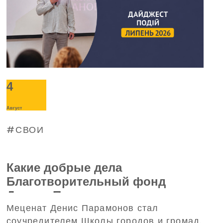
4
Август
СВОИ
Какие добрые дела
Благотворительный фонд
Дениса Парамонова совершил в
Меценат Денис Парамонов стал
июле (ВИДЕО)
соучредителем Школы городов и громад.