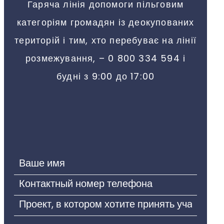
Гаряча лінія допомоги пільговим
категоріям громадян із деокупованих
територій і тим, хто перебуває на лінії
розмежування, – 0 800 334 594 і
будні з 9:00 до 17:00