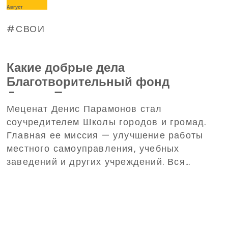
Август
СВОИ
Какие добрые дела
Благотворительный фонд
Дениса Парамонова совершил в
Меценат Денис Парамонов стал
июле (ВИДЕО)
соучредителем Школы городов и громад.
Главная ее миссия — улучшение работы
местного самоуправления, учебных
заведений и других учреждений. Вся
работа будет проходить для
восстановления громад и их развития.