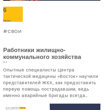
6
Август
СВОИ
Работники жилищно-
коммунального хозяйства
Харькова прошли тренинг по
Опытные специалисты Центра
домедицинской помощи,
тактической медицины «Восток» научили
организованный
представителей ЖКХ, как предоставить
Благотворительным фондом
первую помощь пострадавшим, ведь
Дениса Парамонова
именно аварийные бригады всегда
одними из первых прибывают на вызовы
в критических ситуациях.