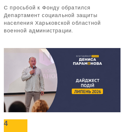
профинансирует трансфер
С просьбой к Фонду обратился
детей из Харьковской области
Департамент социальной защиты
на отдых в Польшу
населения Харьковской областной
военной администрации.
4