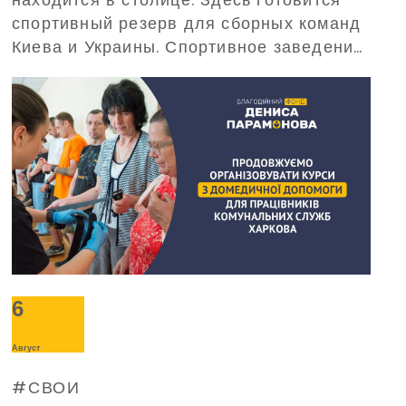
спортивный резерв для сборных команд
Киева и Украины. Спортивное заведение
требует обеспечения бесперебойного
электропитания при масштабных
отключениях электроэнергии. С такой
просьбой о помощи в Фонд обратилось
руководство «Буревестника».
6
Август
СВОИ