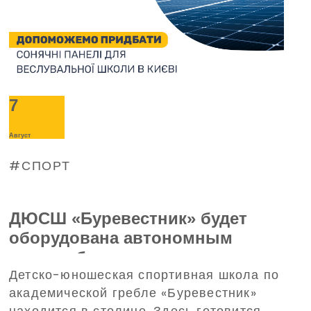
7
Август
СПОРТ
ДЮСШ «Буревестник» будет
оборудована автономным
энергообеспечением – поможет
Детско-юношеская спортивная школа по
в этом Благотворительный
академической гребле «Буревестник»
фонд Дениса Парамонова
находится в столице. Здесь готовится