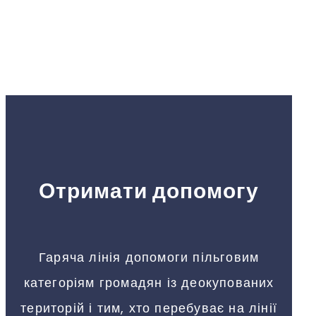
Отримати допомогу
Гаряча лінія допомоги пільговим
категоріям громадян із деокупованих
територій і тим, хто перебуває на лінії