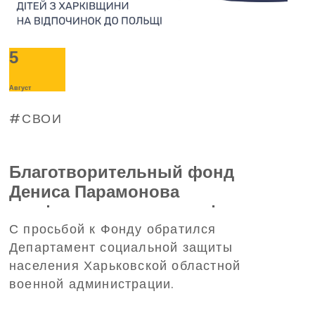
5
Август
СВОИ
Благотворительный фонд
Дениса Парамонова
профинансирует трансфер
С просьбой к Фонду обратился
детей из Харьковской области
Департамент социальной защиты
на отдых в Польшу
населения Харьковской областной
военной администрации.