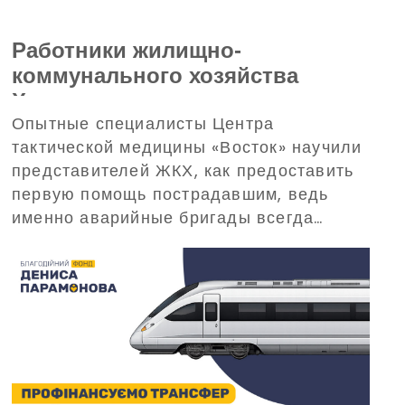
Работники жилищно-
коммунального хозяйства
Харькова прошли тренинг по
Опытные специалисты Центра
домедицинской помощи,
тактической медицины «Восток» научили
организованный
представителей ЖКХ, как предоставить
Благотворительным фондом
первую помощь пострадавшим, ведь
Дениса Парамонова
именно аварийные бригады всегда
одними из первых прибывают на вызовы
в критических ситуациях.