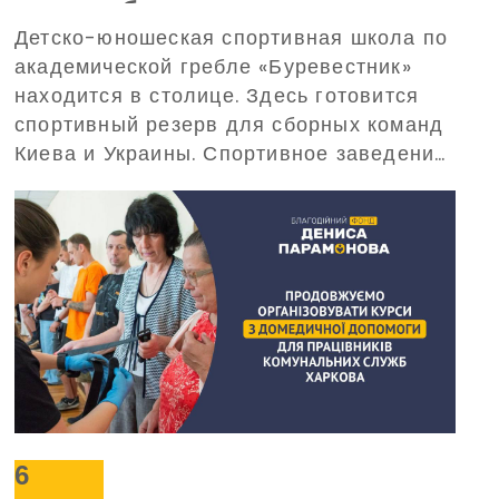
энергообеспечением – поможет
Детско-юношеская спортивная школа по
в этом Благотворительный
академической гребле «Буревестник»
фонд Дениса Парамонова
находится в столице. Здесь готовится
спортивный резерв для сборных команд
Киева и Украины. Спортивное заведение
требует обеспечения бесперебойного
электропитания при масштабных
отключениях электроэнергии. С такой
просьбой о помощи в Фонд обратилось
руководство «Буревестника».
6