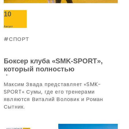
10
Август
СПОРТ
Боксер клуба «SMK-SPORT»,
который полностью
финансируется
Максим Звада представляет «SMK-
Благотворительным фондом
SPORT» Сумы, где его тренерами
Дениса Парамонова, завоевал
являются Виталий Воловик и Роман
бронзу на Чемпионате Украины
Сытник.
по боксу среди юношей и
девушек