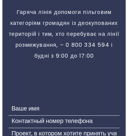
Гаряча лінія допомоги пільговим
категоріям громадян із деокупованих
територій і тим, хто перебуває на лінії
розмежування, – 0 800 334 594 і
будні з 9:00 до 17:00