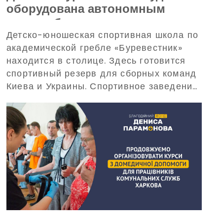
оборудована автономным
энергообеспечением – поможет
Детско-юношеская спортивная школа по
в этом Благотворительный
академической гребле «Буревестник»
фонд Дениса Парамонова
находится в столице. Здесь готовится
спортивный резерв для сборных команд
Киева и Украины. Спортивное заведение
требует обеспечения бесперебойного
электропитания при масштабных
отключениях электроэнергии. С такой
просьбой о помощи в Фонд обратилось
руководство «Буревестника».