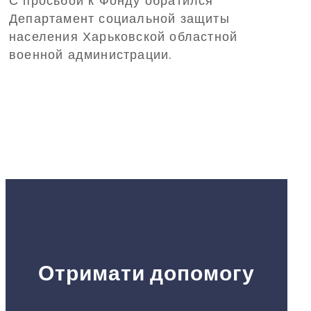
С просьбой к Фонду обратился
детей из Харьковской области
Департамент социальной защиты
на отдых в Польшу
населения Харьковской областной
военной администрации.
Отримати допомогу