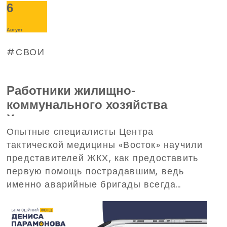
6
Август
СВОИ
Работники жилищно-
коммунального хозяйства
Харькова прошли тренинг по
Опытные специалисты Центра
домедицинской помощи,
тактической медицины «Восток» научили
организованный
представителей ЖКХ, как предоставить
Благотворительным фондом
первую помощь пострадавшим, ведь
Дениса Парамонова
именно аварийные бригады всегда
одними из первых прибывают на вызовы
в критических ситуациях.