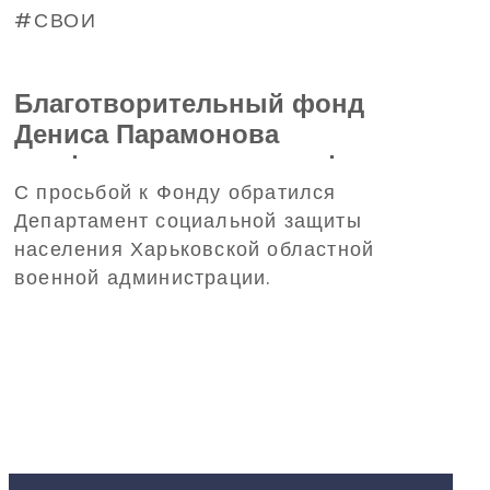
СВОИ
Благотворительный фонд
Дениса Парамонова
профинансирует трансфер
С просьбой к Фонду обратился
детей из Харьковской области
Департамент социальной защиты
на отдых в Польшу
населения Харьковской областной
военной администрации.