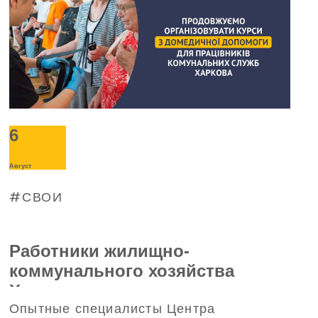
просьбой о помощи в Фонд обратилось
руководство «Буревестника».
6
Август
СВОИ
Работники жилищно-
коммунального хозяйства
Харькова прошли тренинг по
Опытные специалисты Центра
домедицинской помощи,