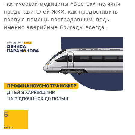
тактической медицины «Восток» научили
организованный
представителей ЖКХ, как предоставить
Благотворительным фондом
первую помощь пострадавшим, ведь
Дениса Парамонова
именно аварийные бригады всегда
одними из первых прибывают на вызовы
в критических ситуациях.
5
Август