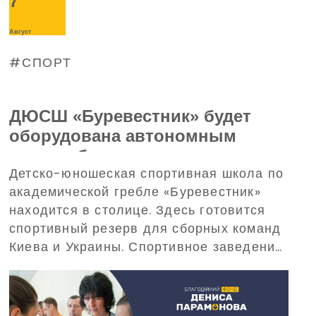
7
Август
СПОРТ
ДЮСШ «Буревестник» будет
оборудована автономным
энергообеспечением – поможет
Детско-юношеская спортивная школа по
в этом Благотворительный
академической гребле «Буревестник»
фонд Дениса Парамонова
находится в столице. Здесь готовится
спортивный резерв для сборных команд
Киева и Украины. Спортивное заведение
требует обеспечения бесперебойного
электропитания при масштабных
отключениях электроэнергии. С такой