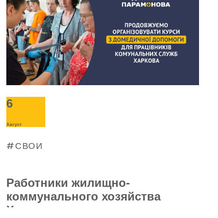
отключениях электроэнергии. С такой
просьбой о помощи в Фонд обратилось
руководство «Буревестника».
6
Август
СВОИ
Работники жилищно-
коммунального хозяйства
Харькова прошли тренинг по