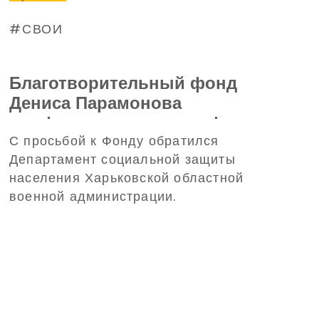
СВОИ
Благотворительный фонд
Дениса Парамонова
профинансирует трансфер
С просьбой к Фонду обратился
детей из Харьковской области
Департамент социальной защиты
на отдых в Польшу
населения Харьковской областной
военной администрации.