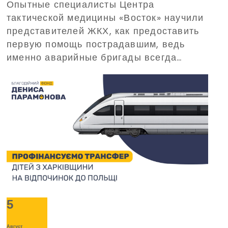
Опытные специалисты Центра
домедицинской помощи,
тактической медицины «Восток» научили
организованный
представителей ЖКХ, как предоставить
Благотворительным фондом
первую помощь пострадавшим, ведь
Дениса Парамонова
именно аварийные бригады всегда
одними из первых прибывают на вызовы
в критических ситуациях.
5
Август