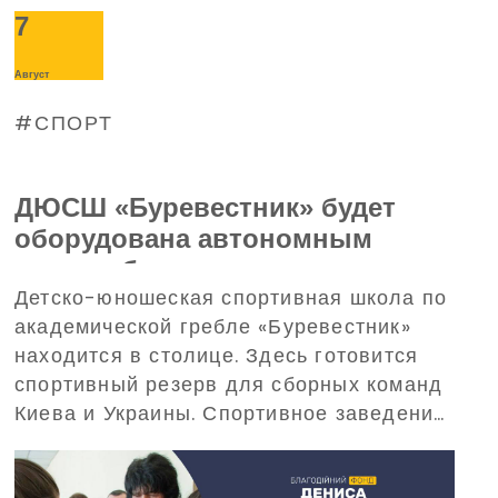
7
Август
СПОРТ
ДЮСШ «Буревестник» будет
оборудована автономным
энергообеспечением – поможет
Детско-юношеская спортивная школа по
в этом Благотворительный
академической гребле «Буревестник»
фонд Дениса Парамонова
находится в столице. Здесь готовится
спортивный резерв для сборных команд
Киева и Украины. Спортивное заведение
требует обеспечения бесперебойного
электропитания при масштабных