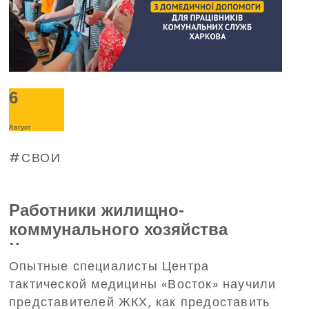
6
Август
СВОИ
Работники жилищно-
коммунального хозяйства
Харькова прошли тренинг по
Опытные специалисты Центра
домедицинской помощи,
тактической медицины «Восток» научили
организованный
представителей ЖКХ, как предоставить
Благотворительным фондом