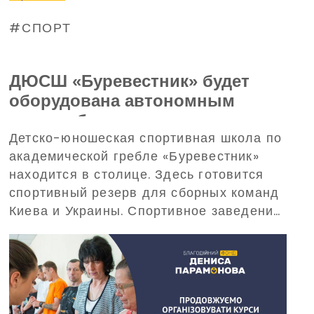
СПОРТ
ДЮСШ «Буревестник» будет
оборудована автономным
энергообеспечением – поможет
Детско-юношеская спортивная школа по
в этом Благотворительный
академической гребле «Буревестник»
фонд Дениса Парамонова
находится в столице. Здесь готовится
спортивный резерв для сборных команд
Киева и Украины. Спортивное заведение
требует обеспечения бесперебойного
электропитания при масштабных
отключениях электроэнергии. С такой
просьбой о помощи в Фонд обратилось
руководство «Буревестника».