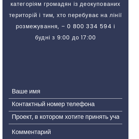
категоріям громадян із деокупованих
територій і тим, хто перебуває на лінії
розмежування, – 0 800 334 594 і
будні з 9:00 до 17:00