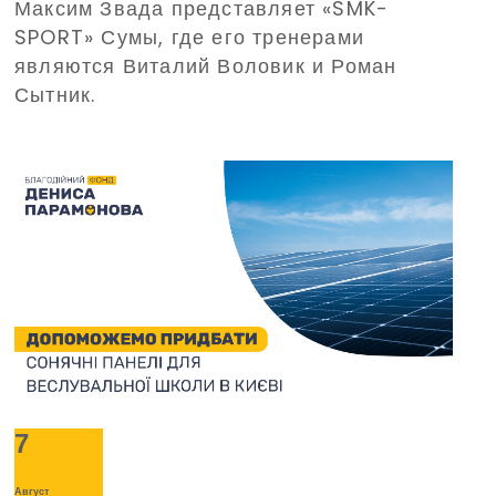
Максим Звада представляет «SMK-
Благотворительным фондом
SPORT» Сумы, где его тренерами
Дениса Парамонова, завоевал
являются Виталий Воловик и Роман
бронзу на Чемпионате Украины
Сытник.
по боксу среди юношей и
девушек
7
Август