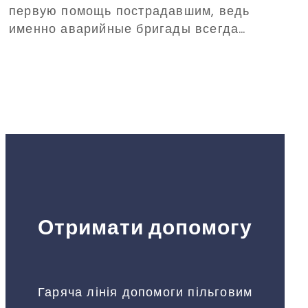
первую помощь пострадавшим, ведь
Дениса Парамонова
именно аварийные бригады всегда
одними из первых прибывают на вызовы
в критических ситуациях.
Отримати допомогу
Гаряча лінія допомоги пільговим